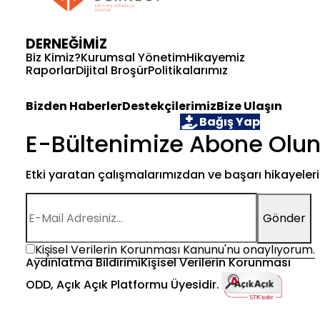
DERNEĞİMİZ
Biz Kimiz?
Kurumsal Yönetim
Hikayemiz
Raporlar
Dijital Broşür
Politikalarımız
Bizden Haberler
Destekçilerimiz
Bize Ulaşın
Öğrenci Ol
Gönüllü Ol
Bağış Yap
E-Bültenimize Abone Olun
Etki yaratan çalışmalarımızdan ve başarı hikayele
Gönder
Kişisel Verilerin Korunması Kanunu'nu onaylıyorum.
Aydınlatma Bildirimi
Kişisel Verilerin Korunması
ODD, Açık Açık Platformu Üyesidir.