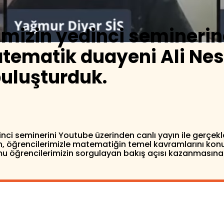
rimizin yedinci semineri
tematik duayeni Ali Nesi
uluşturduk.
inci seminerini Youtube üzerinden canlı yayın ile gerçek
n, öğrencilerimizle matematiğin temel kavramlarını kon
numu öğrencilerimizin sorgulayan bakış açısı kazanmasına