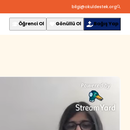
bilgi@okuldestek.org
Öğrenci Ol
Gönüllü Ol
Bağış Yap