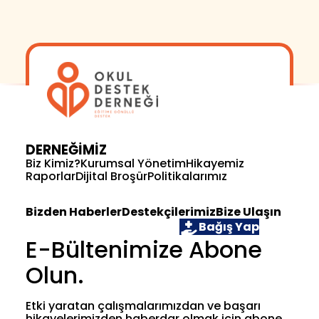
DERNEĞİMİZ
Biz Kimiz?
Kurumsal Yönetim
Hikayemiz
Raporlar
Dijital Broşür
Politikalarımız
Bizden Haberler
Destekçilerimiz
Bize Ulaşın
Öğrenci Ol
Gönüllü Ol
Bağış Yap
E-Bültenimize Abone
Olun.
Etki yaratan çalışmalarımızdan ve başarı
hikayelerimizden haberdar olmak için abone