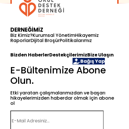
DERNEĞİMİZ
Biz Kimiz?
Kurumsal Yönetim
Hikayemiz
Raporlar
Dijital Broşür
Politikalarımız
Bizden Haberler
Destekçilerimiz
Bize Ulaşın
Öğrenci Ol
Gönüllü Ol
Bağış Yap
E-Bültenimize Abone
Olun.
Etki yaratan çalışmalarımızdan ve başarı
hikayelerimizden haberdar olmak için abone
ol