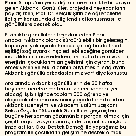
Pınar Anapa’nın yer aldığı online etkinlikte bir araya
gelen Akbanklı Gönüllüler, projedeki heyecanlarını
paylaşırken, Prof. Dr. Selçuk Şirin de öğrencilerle
iletişim konusundaki bilgilendirici konuşması ile
gönüllülere destek oldu.
Etkinlikte gönüllülere teşekkür eden Pınar
Anapa; “Akbank olarak sürdürülebilir bir geleceğin,
kapsayıcı yaklaşımla herkes için eğitimde fırsat
eşitliği sağlayarak inşa edilebileceğine gönülden
inandıklarını ifade ederken, ne mutlu bize ki vaktini,
enerjisini çocuklarımızın gelişimi için ayıran, buna
emek veren ve etki alanının büyümesini sağlayan
Akbanklı gönüllü arkadaşlarımız var” diye konuştu.
Aralarında Akbanklı gönüllülerin de 30 hafta
boyunca ücretsiz matematik dersi vererek yer
alacağı iş birliğinde toplam 500 öğrenciye
ulaşacak olmanın sevincini yaşadıklarını belirten
Akbanklı Deneyimi ve Akademi Bölüm Başkanı
Selda Özçalık “Akbanklı Gönüllüler geçmişten
bugüne her zaman çözümün bir parçası olmak için
çeşitli organizasyonların içinde başarılı sonuçlara
imza attılar. Okul Destek Derneği ile yaptığımız bu
program ile çocukların gelişimine destek olmak