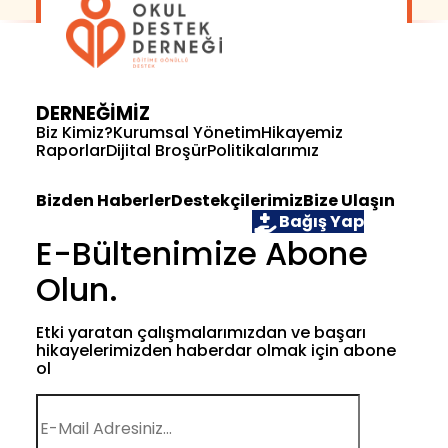
DERNEĞİMİZ
Biz Kimiz?
Kurumsal Yönetim
Hikayemiz
Raporlar
Dijital Broşür
Politikalarımız
Bizden Haberler
Destekçilerimiz
Bize Ulaşın
Öğrenci Ol
Gönüllü Ol
Bağış Yap
E-Bültenimize Abone
Olun.
Etki yaratan çalışmalarımızdan ve başarı
hikayelerimizden haberdar olmak için abone
ol