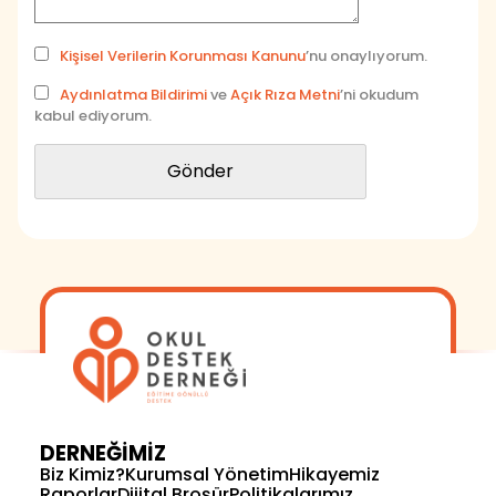
Kişisel Verilerin Korunması Kanunu
’nu onaylıyorum.
Aydınlatma Bildirimi
ve
Açık Rıza Metni
’ni okudum
kabul ediyorum.
Gönder
DERNEĞİMİZ
Biz Kimiz?
Kurumsal Yönetim
Hikayemiz
Raporlar
Dijital Broşür
Politikalarımız