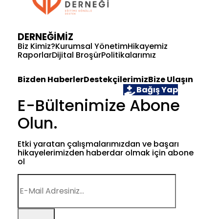
DERNEĞİMİZ
Biz Kimiz?
Kurumsal Yönetim
Hikayemiz
Raporlar
Dijital Broşür
Politikalarımız
Bizden Haberler
Destekçilerimiz
Bize Ulaşın
Öğrenci Ol
Gönüllü Ol
Bağış Yap
E-Bültenimize Abone
Olun.
Etki yaratan çalışmalarımızdan ve başarı
hikayelerimizden haberdar olmak için abone
ol