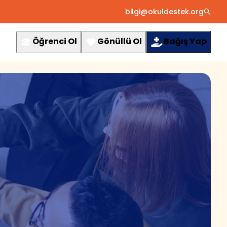
bilgi@okuldestek.org
Öğrenci Ol
Gönüllü Ol
Bağış Yap