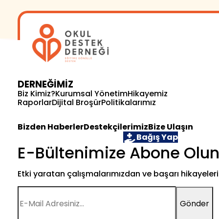
DERNEĞİMİZ
Biz Kimiz?
Kurumsal Yönetim
Hikayemiz
Raporlar
Dijital Broşür
Politikalarımız
Bizden Haberler
Destekçilerimiz
Bize Ulaşın
Öğrenci Ol
Gönüllü Ol
Bağış Yap
E-Bültenimize Abone Olun
Etki yaratan çalışmalarımızdan ve başarı hikayele
Gönder