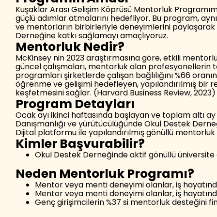
Kuşaklar Arası Gelişim Köprüsü Mentorluk Programımız,
güçlü adımlar atmalarını hedefliyor. Bu program, aynı
ve mentorların birbirleriyle deneyimlerini paylaşara
Derneğine katkı sağlamayı amaçlıyoruz.
Mentorluk Nedir?
McKinsey nin 2023 araştırmasına göre, etkili mentorlu
güncel çalışmaları, mentorluk alan profesyonellerin 
programları şirketlerde çalışan bağlılığını %66 oranın
öğrenme ve gelişimi hedefleyen, yapılandırılmış bir r
keşfetmesini sağlar. (Harvard Business Review, 2023)
Program Detayları
Ocak ayı ikinci haftasında başlayan ve toplam altı ay
Danışmanlığı ve yürütücülüğünde Okul Destek Derneği 
Dijital platformu ile yapılandırılmış gönüllü mentorluk
Kimler Başvurabilir?
Okul Destek Derneğinde aktif gönüllü üniversite 
Neden Mentorluk Programı?
Mentor veya menti deneyimi olanlar, iş hayatınd
Mentor veya menti deneyimi olanlar, iş hayatınd
Genç girişimcilerin %37 si mentorluk desteğini f