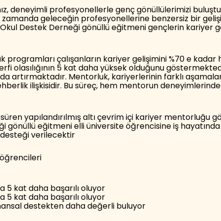
 deneyimli profesyonellerle genç gönüllülerimizi buluştura
 zamanda geleceğin profesyonellerine benzersiz bir gelişi
k Okul Destek Derneği gönüllü eğitmeni gençlerin kariyer 
k programları çalışanların kariyer gelişimini %70 e kadar 
terfi olasılığının 5 kat daha yüksek olduğunu göstermekte
da artırmaktadır. Mentorluk, kariyerlerinin farklı aşamalar
ehberlik ilişkisidir. Bu süreç, hem mentorun deneyimlerin
 süren yapılandırılmış altı çevrim içi kariyer mentorluğu
gönüllü eğitmeni elli üniversite öğrencisine iş hayatınd
 desteği verilecektir
öğrencileri
a 5 kat daha başarılı oluyor
a 5 kat daha başarılı oluyor
inansal destekten daha değerli buluyor