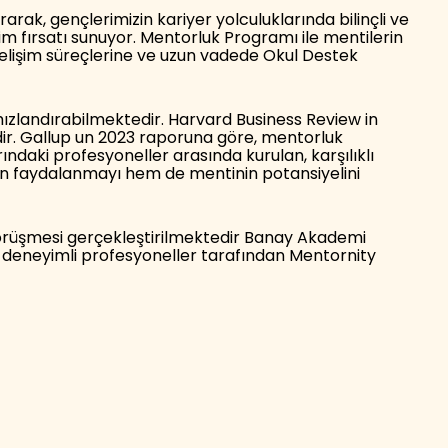
rak, gençlerimizin kariyer yolculuklarında bilinçli ve
m fırsatı sunuyor. Mentorluk Programı ile mentilerin
gelişim süreçlerine ve uzun vadede Okul Destek
hızlandırabilmektedir. Harvard Business Review in
dir. Gallup un 2023 raporuna göre, mentorluk
ındaki profesyoneller arasında kurulan, karşılıklı
den faydalanmayı hem de mentinin potansiyelini
 görüşmesi gerçekleştirilmektedir Banay Akademi
a deneyimli profesyoneller tarafından Mentornity