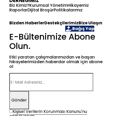
DERNEĞİMİZ
Biz Kimiz?
Kurumsal Yönetim
Hikayemiz
Raporlar
Dijital Broşür
Politikalarımız
Bizden Haberler
Destekçilerimiz
Bize Ulaşın
Öğrenci Ol
Gönüllü Ol
Bağış Yap
E-Bültenimize Abone
Olun.
Etki yaratan çalışmalarımızdan ve başarı
hikayelerimizden haberdar olmak için abone
ol
Gönder
Kişisel Verilerin Korunması Kanunu'nu